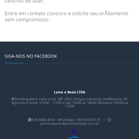
ranchos de lazer.
Entre em contato conosco e solicite seu orÃ§amento
sem compromisso.
SIGA-NOS NO FACEBOOK
Laine e Bassi LTDA
Rua Brigadeiro Faria Lima, NÂº 2953, Parque Industrial, AraÃ§atuba, SP
Segunda a Sexta: 07h00 - 11h00 e das 12h00 as 18h00 SÃ¡bados: 07h00 as
11h00
(18) 3608-4010 - WhatsApp: (18) 99723 8119 |
portotubarao@portotubarao.com.br