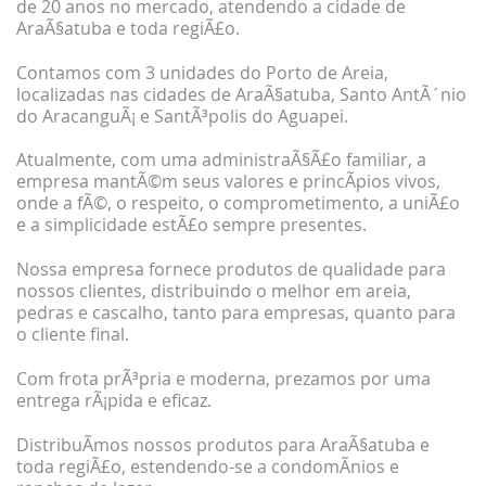
de 20 anos no mercado, atendendo a cidade de
AraÃ§atuba e toda regiÃ£o.
Contamos com 3 unidades do Porto de Areia,
localizadas nas cidades de AraÃ§atuba, Santo AntÃ´nio
do AracanguÃ¡ e SantÃ³polis do Aguapei.
Atualmente, com uma administraÃ§Ã£o familiar, a
empresa mantÃ©m seus valores e princÃ­pios vivos,
onde a fÃ©, o respeito, o comprometimento, a uniÃ£o
e a simplicidade estÃ£o sempre presentes.
Nossa empresa fornece produtos de qualidade para
nossos clientes, distribuindo o melhor em areia,
pedras e cascalho, tanto para empresas, quanto para
o cliente final.
Com frota prÃ³pria e moderna, prezamos por uma
entrega rÃ¡pida e eficaz.
DistribuÃ­mos nossos produtos para AraÃ§atuba e
toda regiÃ£o, estendendo-se a condomÃ­nios e