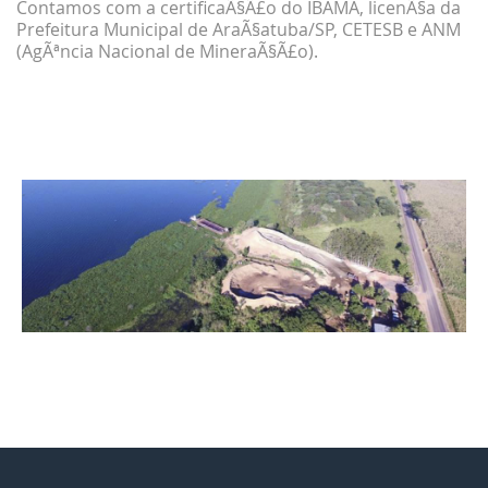
Contamos com a certificaÃ§Ã£o do IBAMA, licenÃ§a da
Prefeitura Municipal de AraÃ§atuba/SP, CETESB e ANM
(AgÃªncia Nacional de MineraÃ§Ã£o).