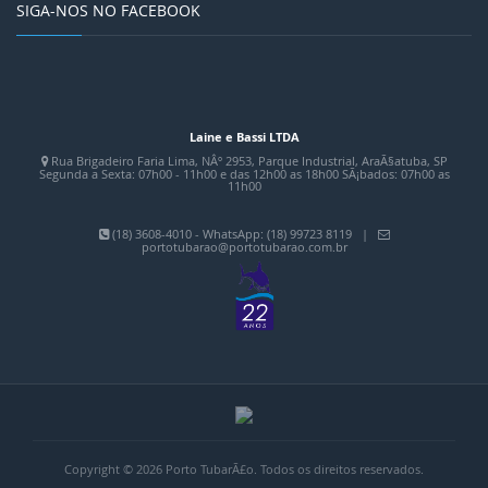
SIGA-NOS NO FACEBOOK
Laine e Bassi LTDA
Rua Brigadeiro Faria Lima, NÂº 2953, Parque Industrial, AraÃ§atuba, SP
Segunda a Sexta: 07h00 - 11h00 e das 12h00 as 18h00 SÃ¡bados: 07h00 as
11h00
(18) 3608-4010 - WhatsApp: (18) 99723 8119 |
portotubarao@portotubarao.com.br
Copyright © 2026 Porto TubarÃ£o. Todos os direitos reservados.